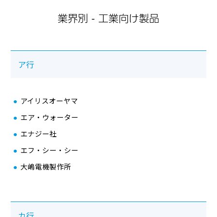
業界別 - 工業向け製品
ア行
アイリスオーヤマ
導入実績一覧
エア・ウォーター
エナジー社
業界別
エフ・シー・シー
食品向け製品
大嶋電機製作所
メディカル向け製品
工業向け製品
カ行