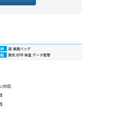
包材
袋
滅菌バッグ
機能
脱気
印字
検査
データ管理
ン対応
性
性