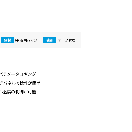
包材
袋
滅菌バッグ
機能
データ管理
パラメータロギング
ッチパネルで操作が簡単
ル温度の制御が可能