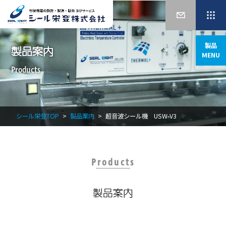
製品
製品案内
MENU
Products
シール栄登TOP
製品案内
超音波シール機 USW-V3
Products
製品案内