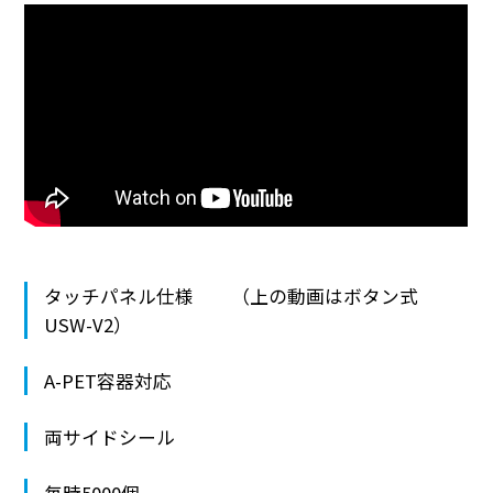
各種プリンタ
その他・関連商品
各種検査装置
業界から探す
食品向け製品
メディカル向け製品
タッチパネル仕様 （上の動画はボタン式
工業向け製品
USW-V2）
物流向け製品
A-PET容器対応
両サイドシール
毎時5000個