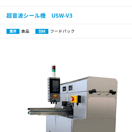
超音波シール機 USW-V3
食品
フードパック
業界
包材
製品カテゴリーから探す
ヨコ型シール機