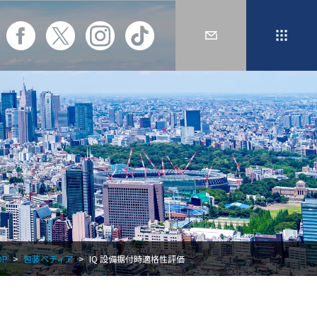
OP
包装ペディア
IQ 設備据付時適格性評価