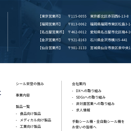
【東京営業所】
〒115-0055 東京都北区赤羽西6-13-8
【福岡営業所】
〒813-0062 福岡県福岡市東区松島3-14-7
【名古屋営業所】
〒462-0012 愛知県名古屋市北区楠4-1
【金沢営業所】
〒921-8163 石川県金沢市横川5-441
【仙台営業所】
〒981-3133 宮城県仙台市泉区泉中央1-
シール栄登の強み
会社案内
DXへの取り組み
事業内容
SDGsへの取り組み
非対面営業への取り組み
製品一覧
求人情報
食品向け製品
メディカル向け製品
手動シール機・全自動シール機を
工業向け製品
お使いの皆様へ