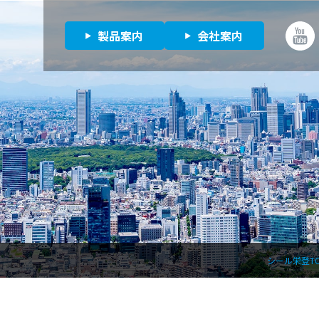
製品案内
会社案内
シール栄登T